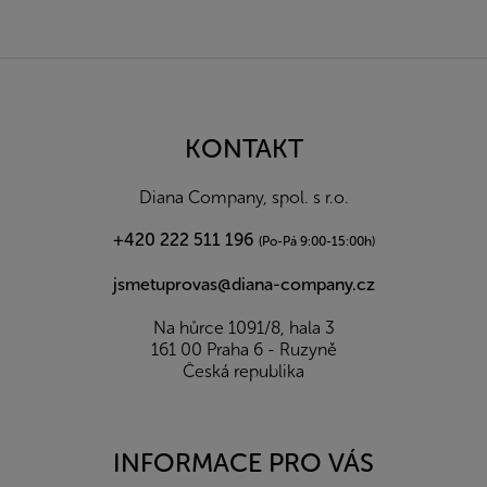
Z
á
p
a
KONTAKT
t
í
Diana Company, spol. s r.o.
+420 222 511 196
(Po-Pá 9:00-15:00h)
jsmetuprovas@diana-company.cz
Na hůrce 1091/8, hala 3
161 00 Praha 6 - Ruzyně
Česká republika
INFORMACE PRO VÁS