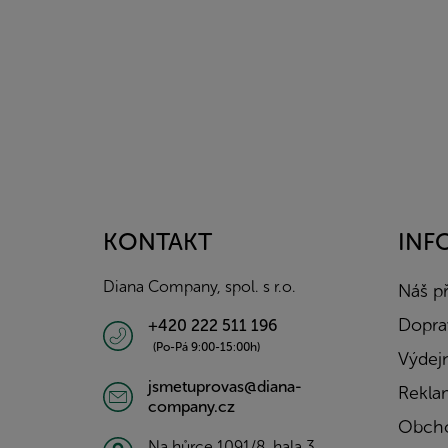
Z
á
p
a
KONTAKT
INF
t
í
Diana Company, spol. s r.o.
Náš p
Doprav
+420 222 511 196
(Po-Pá 9:00-15:00h)
Výdejn
jsmetuprovas@diana-
Rekla
company.cz
Obcho
Na hůrce 1091/8, hala 3