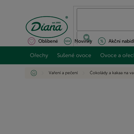
Přejít
na
obsah
Oblíbené
Novinky
Akční nabíd
Ořechy
Sušené ovoce
Ovoce a ořec
Domů
Vaření a pečení
Čokolády a kakaa na va