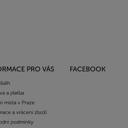
ORMACE PRO VÁS
FACEBOOK
říběh
a a platba
í místa v Praze
mace a vrácení zboží
dní podmínky