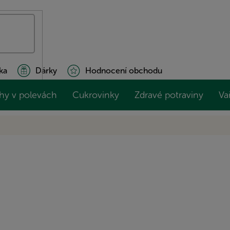
ka
Dárky
Hodnocení obchodu
hy v polevách
Cukrovinky
Zdravé potraviny
Va