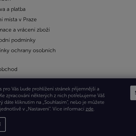
a a platba
í místa v Praze
mace a vrácení zboží
dní podmínky
nky ochrany osobních
obchod
a
 pro Vás bude prohlížení stránek příjemnější a
kty
 Ke zpracování některých z nich potřebujeme Váš
rý dáte kliknutím na „Souhlasím“, nebo je můžete
jednotlivě v „Nastavení“.
Více informací
zde
.
í
 Všechna práva vyhrazena.