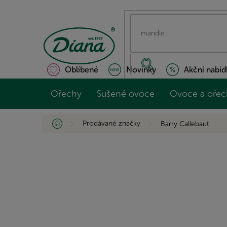
Přejít
na
obsah
Oblíbené
Novinky
Akční nabíd
Ořechy
Sušené ovoce
Ovoce a ořec
Domů
Prodávané značky
Barry Callebaut