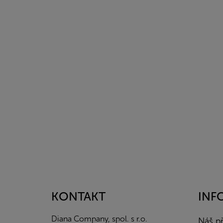
Z
á
p
a
KONTAKT
INF
t
í
Diana Company, spol. s r.o.
Náš p