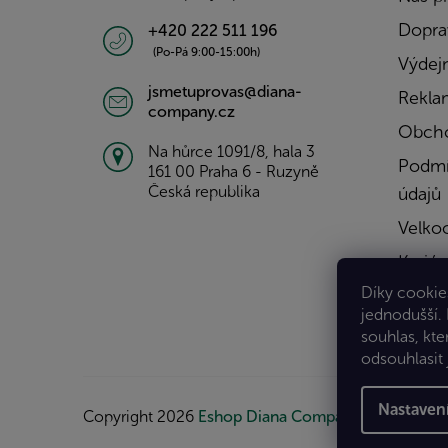
Doprav
+420 222 511 196
(Po-Pá 9:00-15:00h)
Výdejn
jsmetuprovas@diana-
Rekla
company.cz
Obcho
Na hůrce 1091/8, hala 3
Podmí
161 00 Praha 6 - Ruzyně
Česká republika
údajů
Velko
Kariér
Díky cookies
Konta
jednodušší.
souhlas, kte
odsouhlasit 
Nastaven
Copyright 2026
Eshop Diana Company, spol. s r.o.
.