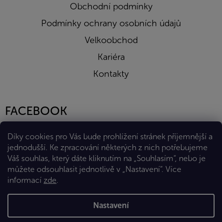
Obchodní podmínky
Podmínky ochrany osobních údajů
Velkoobchod
Kariéra
Kontakty
FACEBOOK
Díky cookies pro Vás bude prohlížení stránek příjemnější a
jednodušší. Ke zpracování některých z nich potřebujeme
Váš souhlas, který dáte kliknutím na „Souhlasím“, nebo je
můžete odsouhlasit jednotlivě v „Nastavení“.
Více
informací
zde
.
Vytvořil Shoptet Premium
Nastavení