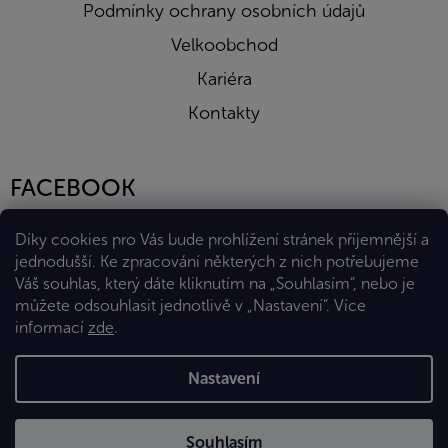
Podmínky ochrany osobních údajů
Velkoobchod
Kariéra
Kontakty
FACEBOOK
Díky cookies pro Vás bude prohlížení stránek příjemnější a
jednodušší. Ke zpracování některých z nich potřebujeme
Váš souhlas, který dáte kliknutím na „Souhlasím“, nebo je
můžete odsouhlasit jednotlivě v „Nastavení“.
Více
informací
zde
.
Vytvořil Shoptet Premium
Nastavení
Copyright 2026
Eshop Diana Company, spol. s r.o.
. Všechna
Souhlasím
práva vyhrazena.