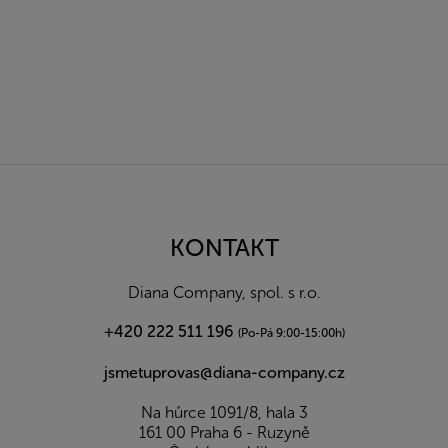
Z
á
p
a
KONTAKT
t
í
Diana Company, spol. s r.o.
+420 222 511 196
(Po-Pá 9:00-15:00h)
jsmetuprovas@diana-company.cz
Na hůrce 1091/8, hala 3
161 00 Praha 6 - Ruzyně