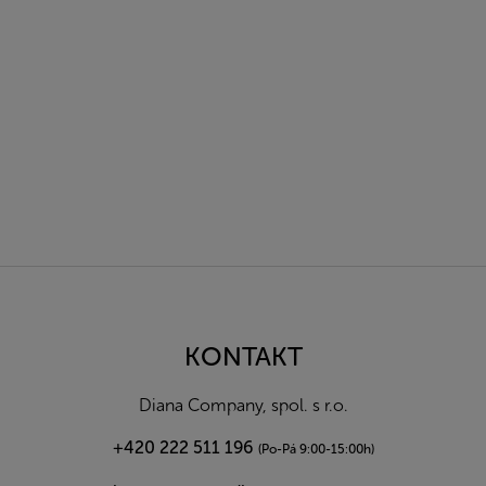
Z
á
p
a
KONTAKT
t
í
Diana Company, spol. s r.o.
+420 222 511 196
(Po-Pá 9:00-15:00h)