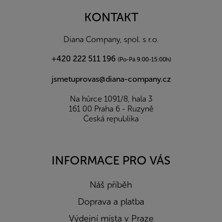
p
a
KONTAKT
t
í
Diana Company, spol. s r.o.
+420 222 511 196
(Po-Pá 9:00-15:00h)
jsmetuprovas@diana-company.cz
Na hůrce 1091/8, hala 3
161 00 Praha 6 - Ruzyně
Česká republika
INFORMACE PRO VÁS
Náš příběh
Doprava a platba
Výdejní místa v Praze