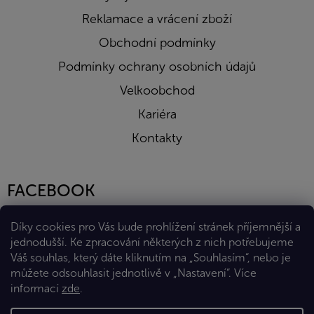
Reklamace a vrácení zboží
Obchodní podmínky
Podmínky ochrany osobních údajů
Velkoobchod
Kariéra
Kontakty
FACEBOOK
Díky cookies pro Vás bude prohlížení stránek příjemnější a
jednodušší. Ke zpracování některých z nich potřebujeme
Váš souhlas, který dáte kliknutím na „Souhlasím“, nebo je
můžete odsouhlasit jednotlivě v „Nastavení“.
Více
informací
zde
.
Vytvořil Shoptet Premium