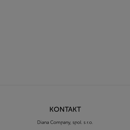
Z
á
p
a
KONTAKT
t
í
Diana Company, spol. s r.o.