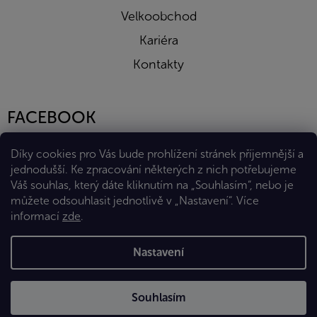
Velkoobchod
Kariéra
Kontakty
FACEBOOK
Díky cookies pro Vás bude prohlížení stránek příjemnější a
jednodušší. Ke zpracování některých z nich potřebujeme
Váš souhlas, který dáte kliknutím na „Souhlasím“, nebo je
můžete odsouhlasit jednotlivě v „Nastavení“.
Více
informací
zde
.
Vytvořil Shoptet Premium
Nastavení
Copyright 2026
Eshop Diana Company, spol. s r.o.
. Všechna
Souhlasím
práva vyhrazena.