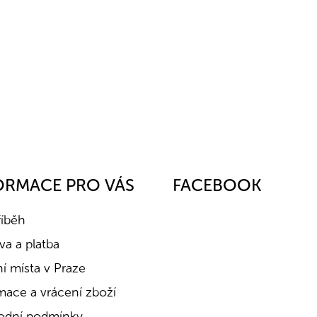
ORMACE PRO VÁS
FACEBOOK
říběh
a a platba
í místa v Praze
mace a vrácení zboží
dní podmínky