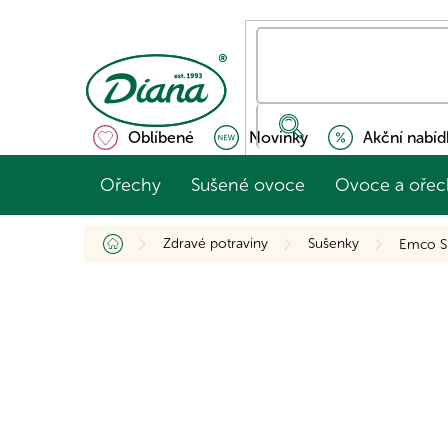
Přejít
na
obsah
Oblíbené
Novinky
Akční nabíd
Ořechy
Sušené ovoce
Ovoce a ořec
Domů
Zdravé potraviny
Sušenky
Emco Su