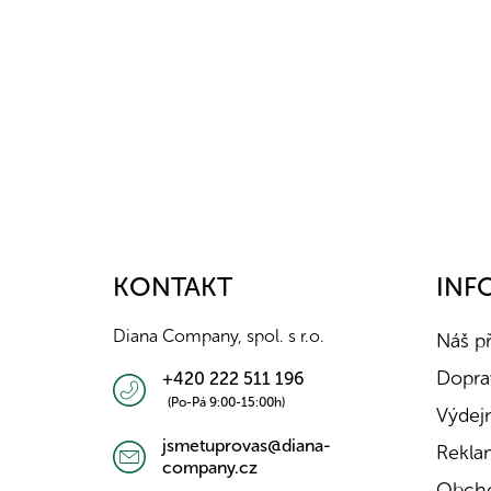
Z
á
p
a
KONTAKT
INF
t
í
Diana Company, spol. s r.o.
Náš p
Doprav
+420 222 511 196
(Po-Pá 9:00-15:00h)
Výdejn
jsmetuprovas@diana-
Rekla
company.cz
Obcho