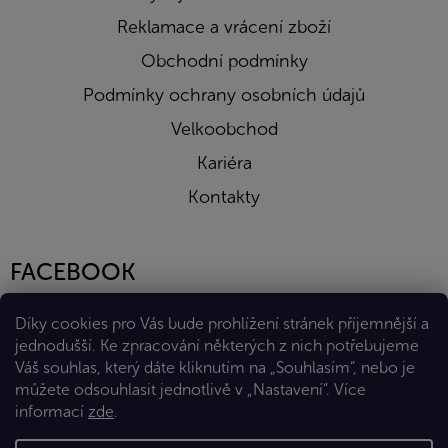
Reklamace a vrácení zboží
Obchodní podmínky
Podmínky ochrany osobních údajů
Velkoobchod
Kariéra
Kontakty
FACEBOOK
Díky cookies pro Vás bude prohlížení stránek příjemnější a
jednodušší. Ke zpracování některých z nich potřebujeme
Váš souhlas, který dáte kliknutím na „Souhlasím“, nebo je
můžete odsouhlasit jednotlivě v „Nastavení“.
Více
informací
zde
.
Vytvořil Shoptet Premium