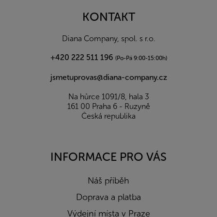
p
a
KONTAKT
t
í
Diana Company, spol. s r.o.
+420 222 511 196
(Po-Pá 9:00-15:00h)
jsmetuprovas@diana-company.cz
Na hůrce 1091/8, hala 3
161 00 Praha 6 - Ruzyně
Česká republika
INFORMACE PRO VÁS
Náš příběh
Doprava a platba
Výdejní místa v Praze