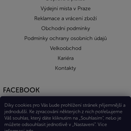
Výdejní místa v Praze
Reklamace a vrácení zboží
Obchodní podmínky
Podmínky ochrany osobních údajů
Velkoobchod
Kariéra
Kontakty
FACEBOOK
Díky cookies pro Vás bude prohlížení stránek příjemnější a
jednodušší. Ke zpracování některých z nich potřebujeme
Váš souhlas, který dáte kliknutím na „Souhlasím“, nebo je
můžete odsouhlasit jednotlivě v „Nastavení“.
Více
informací
zde
.