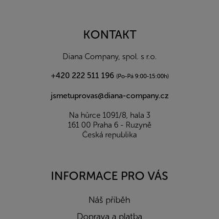
á
p
a
KONTAKT
t
í
Diana Company, spol. s r.o.
+420 222 511 196
(Po-Pá 9:00-15:00h)
jsmetuprovas@diana-company.cz
Na hůrce 1091/8, hala 3
161 00 Praha 6 - Ruzyně
Česká republika
INFORMACE PRO VÁS
Náš příběh
Doprava a platba