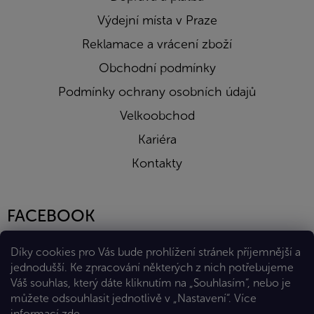
Výdejní místa v Praze
Reklamace a vrácení zboží
Obchodní podmínky
Podmínky ochrany osobních údajů
Velkoobchod
Kariéra
Kontakty
FACEBOOK
Díky cookies pro Vás bude prohlížení stránek příjemnější a
jednodušší. Ke zpracování některých z nich potřebujeme
Váš souhlas, který dáte kliknutím na „Souhlasím“, nebo je
můžete odsouhlasit jednotlivě v „Nastavení“.
Více
informací
zde
.