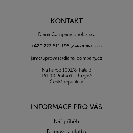
á
p
a
KONTAKT
t
í
Diana Company, spol. s r.o.
+420 222 511 196
(Po-Pá 9:00-15:00h)
jsmetuprovas@diana-company.cz
Na hůrce 1091/8, hala 3
161 00 Praha 6 - Ruzyně
Česká republika
INFORMACE PRO VÁS
Náš příběh
Doprava a platba