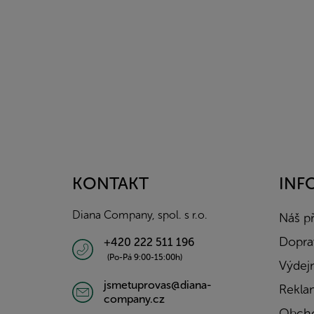
Z
á
p
a
KONTAKT
INF
t
í
Diana Company, spol. s r.o.
Náš p
Doprav
+420 222 511 196
(Po-Pá 9:00-15:00h)
Výdejn
jsmetuprovas@diana-
Rekla
company.cz
Obcho