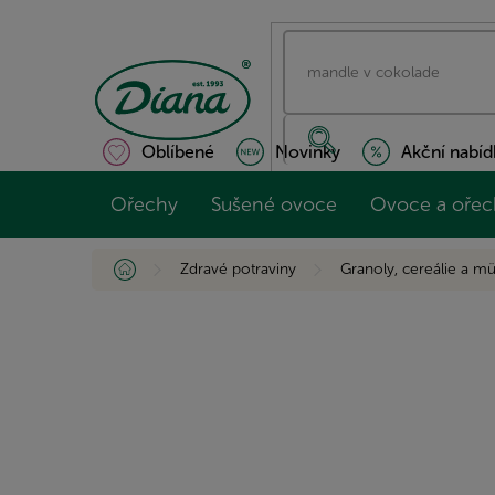
Přejít
na
obsah
Oblíbené
Novinky
Akční nabíd
Ořechy
Sušené ovoce
Ovoce a ořec
Domů
Zdravé potraviny
Granoly, cereálie a mü