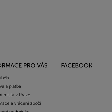
ORMACE PRO VÁS
FACEBOOK
říběh
a a platba
í místa v Praze
mace a vrácení zboží
dní podmínky