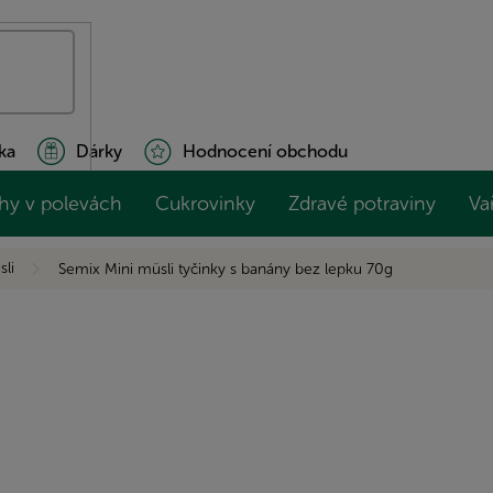
ka
Dárky
Hodnocení obchodu
hy v polevách
Cukrovinky
Zdravé potraviny
Va
sli
Semix Mini müsli tyčinky s banány bez lepku 70g