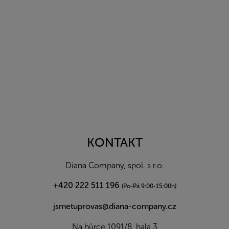
Z
á
p
a
KONTAKT
t
í
Diana Company, spol. s r.o.
+420 222 511 196
(Po-Pá 9:00-15:00h)
jsmetuprovas@diana-company.cz
Na hůrce 1091/8, hala 3