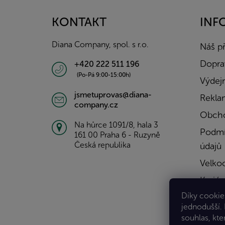
p
a
KONTAKT
INF
t
í
Diana Company, spol. s r.o.
Náš p
Doprav
+420 222 511 196
(Po-Pá 9:00-15:00h)
Výdejn
jsmetuprovas@diana-
Rekla
company.cz
Obcho
Na hůrce 1091/8, hala 3
Podmí
161 00 Praha 6 - Ruzyně
Česká republika
údajů
Velko
Kariér
Díky cookies
Konta
jednodušší.
souhlas, kte