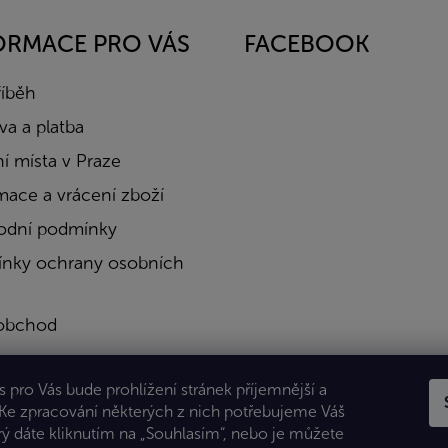
ORMACE PRO VÁS
FACEBOOK
říběh
a a platba
í místa v Praze
mace a vrácení zboží
dní podmínky
nky ochrany osobních
obchod
a
 pro Vás bude prohlížení stránek příjemnější a
kty
 Ke zpracování některých z nich potřebujeme Váš
rý dáte kliknutím na „Souhlasím“, nebo je můžete