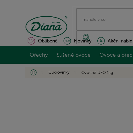
Přejít
na
obsah
Oblíbené
Novinky
Akční nabíd
Ořechy
Sušené ovoce
Ovoce a ořec
Domů
Cukrovinky
Ovocné UFO 1kg