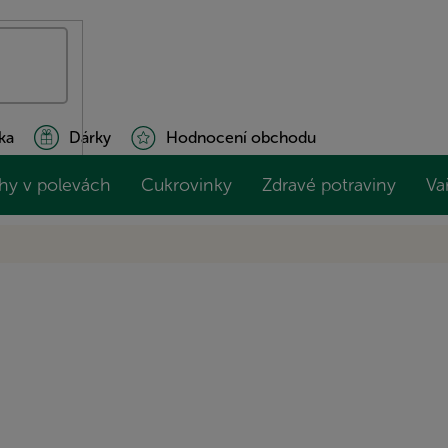
ka
Dárky
Hodnocení obchodu
hy v polevách
Cukrovinky
Zdravé potraviny
Va