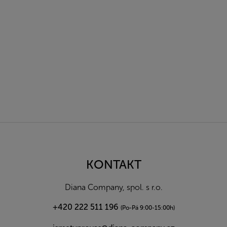
Z
á
p
a
KONTAKT
t
í
Diana Company, spol. s r.o.
+420 222 511 196
(Po-Pá 9:00-15:00h)