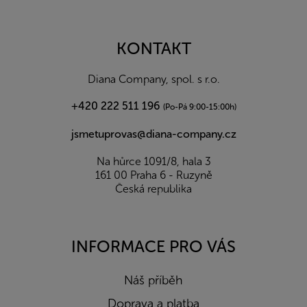
á
p
a
KONTAKT
t
í
Diana Company, spol. s r.o.
+420 222 511 196
(Po-Pá 9:00-15:00h)
jsmetuprovas@diana-company.cz
Na hůrce 1091/8, hala 3
161 00 Praha 6 - Ruzyně
Česká republika
INFORMACE PRO VÁS
Náš příběh
Doprava a platba