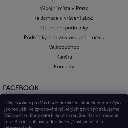
Výdejní místa v Praze
Reklamace a vrácení zboží
Obchodní podmínky
Podmínky ochrany osobních údajů
Velkoobchod
Kariéra
Kontakty
FACEBOOK
Díky cookies pro Vás bude prohlížení stránek příjemnější a
jednodušší. Ke zpracování některých z nich potřebujeme
Váš souhlas, který dáte kliknutím na „Souhlasím“, nebo je
můžete odsouhlasit jednotlivě v „Nastavení“.
Více
informací
zde
.