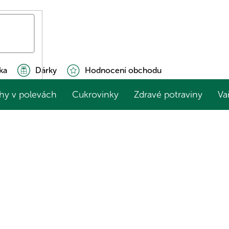
ka
Dárky
Hodnocení obchodu
hy v polevách
Cukrovinky
Zdravé potraviny
Va