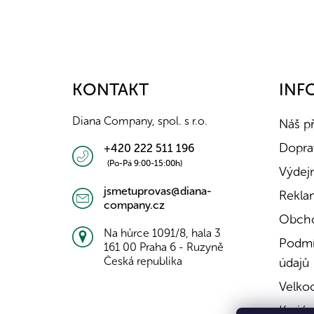
Z
á
p
a
KONTAKT
INF
t
í
Diana Company, spol. s r.o.
Náš p
Doprav
+420 222 511 196
(Po-Pá 9:00-15:00h)
Výdejn
jsmetuprovas@diana-
Rekla
company.cz
Obcho
Na hůrce 1091/8, hala 3
Podmí
161 00 Praha 6 - Ruzyně
Česká republika
údajů
Velko
Kariér