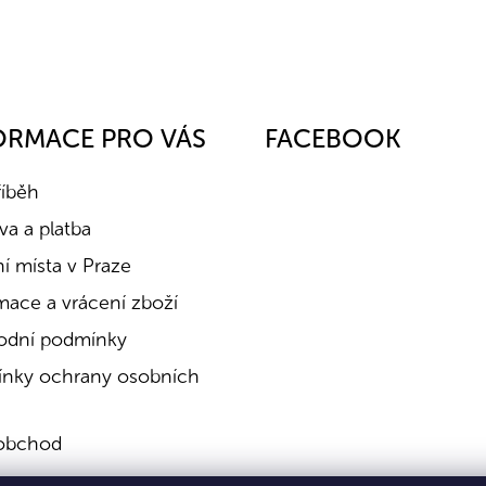
ORMACE PRO VÁS
FACEBOOK
říběh
a a platba
í místa v Praze
mace a vrácení zboží
dní podmínky
nky ochrany osobních
obchod
a