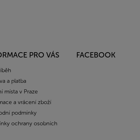
ORMACE PRO VÁS
FACEBOOK
říběh
a a platba
í místa v Praze
mace a vrácení zboží
dní podmínky
nky ochrany osobních