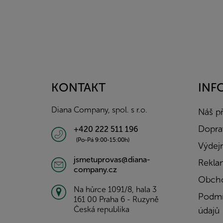
Z
á
p
a
KONTAKT
INF
t
í
Diana Company, spol. s r.o.
Náš p
Doprav
+420 222 511 196
(Po-Pá 9:00-15:00h)
Výdejn
jsmetuprovas@diana-
Rekla
company.cz
Obcho
Na hůrce 1091/8, hala 3
Podmí
161 00 Praha 6 - Ruzyně
Česká republika
údajů