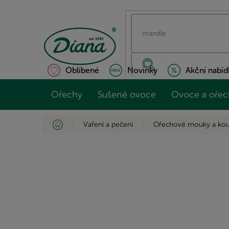
Přejít
na
obsah
Oblíbené
Novinky
Akční nabíd
Ořechy
Sušené ovoce
Ovoce a ořec
Domů
Vaření a pečení
Ořechové mouky a kou