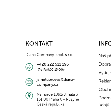
Z
á
p
a
KONTAKT
INF
t
í
Diana Company, spol. s r.o.
Náš p
Doprav
+420 222 511 196
(Po-Pá 9:00-15:00h)
Výdejn
jsmetuprovas@diana-
Rekla
company.cz
Obcho
Na hůrce 1091/8, hala 3
Podmí
161 00 Praha 6 - Ruzyně
Česká republika
údajů