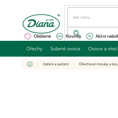
Přejít
na
obsah
Oblíbené
Novinky
Akční nabíd
Ořechy
Sušené ovoce
Ovoce a ořec
Domů
Vaření a pečení
Ořechové mouky a kou