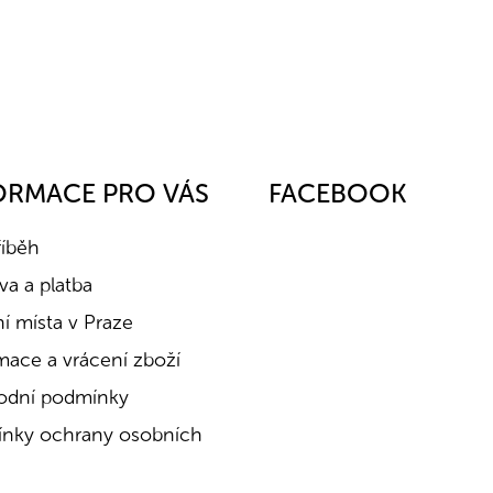
ORMACE PRO VÁS
FACEBOOK
říběh
a a platba
í místa v Praze
mace a vrácení zboží
dní podmínky
nky ochrany osobních