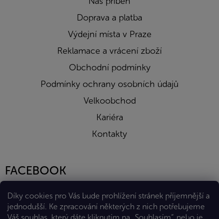
Náš příběh
Doprava a platba
Výdejní místa v Praze
Reklamace a vrácení zboží
Obchodní podmínky
Podmínky ochrany osobních údajů
Velkoobchod
Kariéra
Kontakty
FACEBOOK
Díky cookies pro Vás bude prohlížení stránek příjemnější a
jednodušší. Ke zpracování některých z nich potřebujeme
Váš souhlas, který dáte kliknutím na „Souhlasím“, nebo je