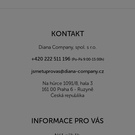
Z
á
p
a
KONTAKT
t
í
Diana Company, spol. s r.o.
+420 222 511 196
(Po-Pá 9:00-15:00h)
jsmetuprovas@diana-company.cz
Na hůrce 1091/8, hala 3
161 00 Praha 6 - Ruzyně
Česká republika
INFORMACE PRO VÁS