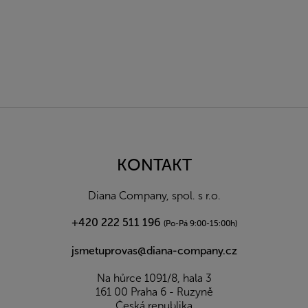
Z
á
p
a
KONTAKT
t
í
Diana Company, spol. s r.o.
+420 222 511 196
(Po-Pá 9:00-15:00h)
jsmetuprovas@diana-company.cz
Na hůrce 1091/8, hala 3
161 00 Praha 6 - Ruzyně
Česká republika