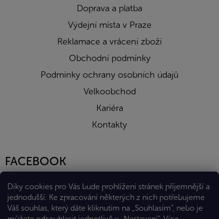
Doprava a platba
Výdejní místa v Praze
Reklamace a vrácení zboží
Obchodní podmínky
Podmínky ochrany osobních údajů
Velkoobchod
Kariéra
Kontakty
FACEBOOK
Díky cookies pro Vás bude prohlížení stránek příjemnější a
jednodušší. Ke zpracování některých z nich potřebujeme
Váš souhlas, který dáte kliknutím na „Souhlasím“, nebo je
můžete odsouhlasit jednotlivě v „Nastavení“.
Více