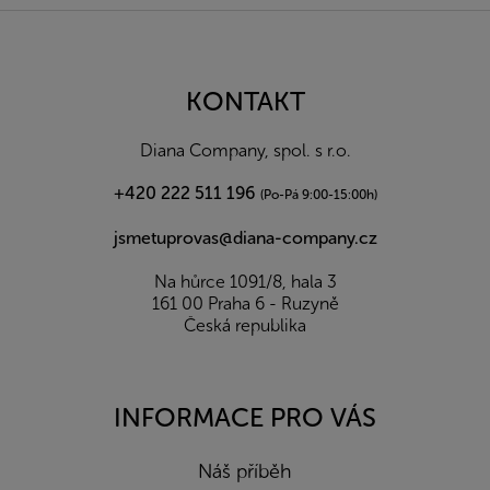
Z
á
p
a
KONTAKT
t
í
Diana Company, spol. s r.o.
+420 222 511 196
(Po-Pá 9:00-15:00h)
jsmetuprovas@diana-company.cz
Na hůrce 1091/8, hala 3
161 00 Praha 6 - Ruzyně
Česká republika
INFORMACE PRO VÁS
Náš příběh