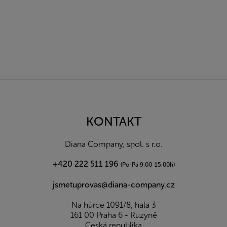
Z
á
p
a
KONTAKT
t
í
Diana Company, spol. s r.o.
+420 222 511 196
(Po-Pá 9:00-15:00h)
jsmetuprovas@diana-company.cz
Na hůrce 1091/8, hala 3
161 00 Praha 6 - Ruzyně
Česká republika