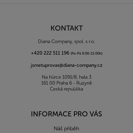
Z
á
p
a
KONTAKT
t
í
Diana Company, spol. s r.o.
+420 222 511 196
(Po-Pá 9:00-15:00h)
jsmetuprovas@diana-company.cz
Na hůrce 1091/8, hala 3
161 00 Praha 6 - Ruzyně
Česká republika
INFORMACE PRO VÁS
Náš příběh