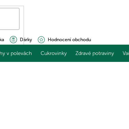
ka
Dárky
Hodnocení obchodu
hy v polevách
Cukrovinky
Zdravé potraviny
Va