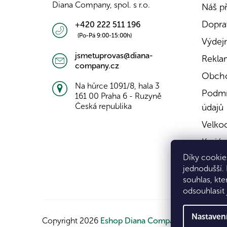
Diana Company, spol. s r.o.
Náš p
Doprav
+420 222 511 196
(Po-Pá 9:00-15:00h)
Výdejn
jsmetuprovas@diana-
Rekla
company.cz
Obcho
Na hůrce 1091/8, hala 3
Podmí
161 00 Praha 6 - Ruzyně
Česká republika
údajů
Velko
Kariér
Díky cookies
Konta
jednodušší.
souhlas, kte
odsouhlasit 
Nastaven
Copyright 2026
Eshop Diana Company, spol. s r.o.
.