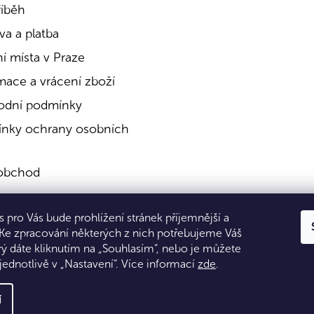
říběh
a a platba
í místa v Praze
mace a vrácení zboží
dní podmínky
nky ochrany osobních
obchod
a
 pro Vás bude prohlížení stránek příjemnější a
kty
 Ke zpracování některých z nich potřebujeme Váš
rý dáte kliknutím na „Souhlasím“, nebo je můžete
jednotlivě v „Nastavení“.
Více informací
zde
.
í
 Všechna práva vyhrazena.