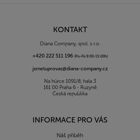
Z
á
p
a
KONTAKT
t
í
Diana Company, spol. s r.o.
+420 222 511 196
(Po-Pá 9:00-15:00h)
jsmetuprovas@diana-company.cz
Na hůrce 1091/8, hala 3
161 00 Praha 6 - Ruzyně
Česká republika
INFORMACE PRO VÁS
Náš příběh