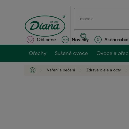
Přejít
na
obsah
Oblíbené
Novinky
Akční nabíd
Ořechy
Sušené ovoce
Ovoce a ořec
Domů
Vaření a pečení
Zdravé oleje a octy