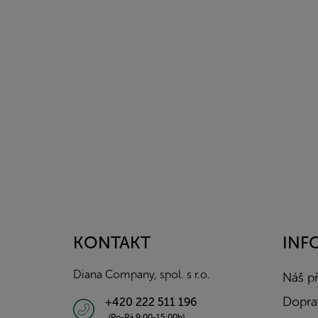
Z
á
p
a
KONTAKT
INF
t
í
Diana Company, spol. s r.o.
Náš p
Doprav
+420 222 511 196
(Po-Pá 9:00-15:00h)