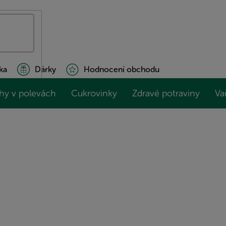
ka
Dárky
Hodnocení obchodu
hy v polevách
Cukrovinky
Zdravé potraviny
Va