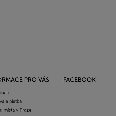
ORMACE PRO VÁS
FACEBOOK
říběh
a a platba
í místa v Praze