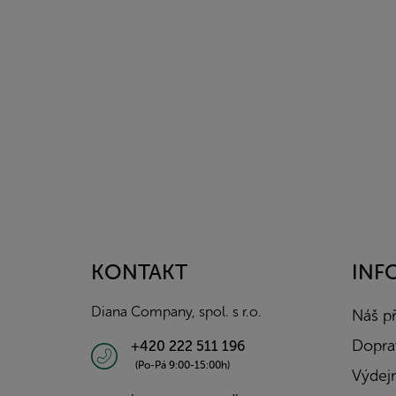
Z
á
p
a
KONTAKT
INF
t
í
Diana Company, spol. s r.o.
Náš p
Doprav
+420 222 511 196
(Po-Pá 9:00-15:00h)
Výdejn