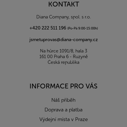
a
KONTAKT
t
í
Diana Company, spol. s r.o.
+420 222 511 196
(Po-Pá 9:00-15:00h)
jsmetuprovas@diana-company.cz
Na hůrce 1091/8, hala 3
161 00 Praha 6 - Ruzyně
Česká republika
INFORMACE PRO VÁS
Náš příběh
Doprava a platba
Výdejní místa v Praze