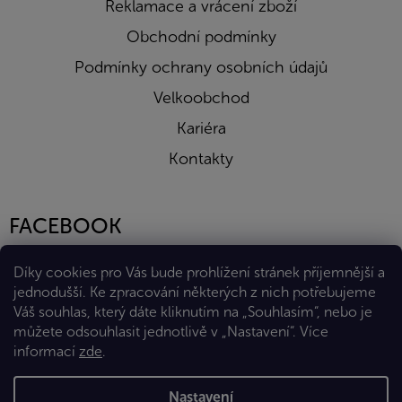
Reklamace a vrácení zboží
Obchodní podmínky
Podmínky ochrany osobních údajů
Velkoobchod
Kariéra
Kontakty
FACEBOOK
Díky cookies pro Vás bude prohlížení stránek příjemnější a
jednodušší. Ke zpracování některých z nich potřebujeme
Váš souhlas, který dáte kliknutím na „Souhlasím“, nebo je
můžete odsouhlasit jednotlivě v „Nastavení“.
Více
informací
zde
.
Vytvořil Shoptet Premium
Nastavení