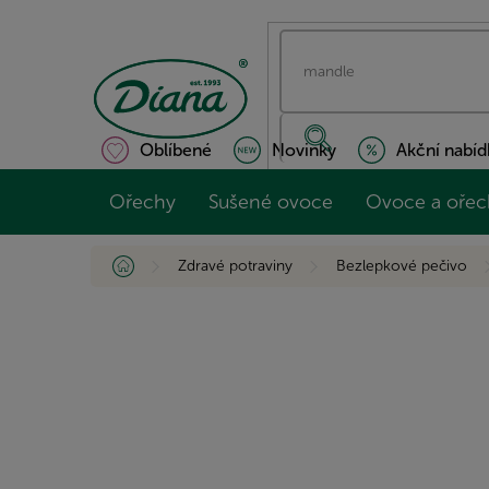
Přejít
na
obsah
Oblíbené
Novinky
Akční nabíd
Ořechy
Sušené ovoce
Ovoce a ořec
Domů
Zdravé potraviny
Bezlepkové pečivo