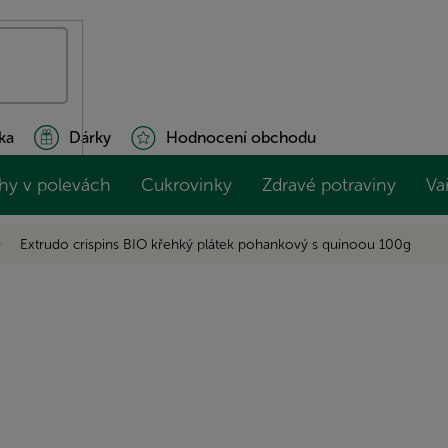
ka
Dárky
Hodnocení obchodu
hy v polevách
Cukrovinky
Zdravé potraviny
Va
Extrudo crispins BIO křehký plátek pohankový s quinoou 100g