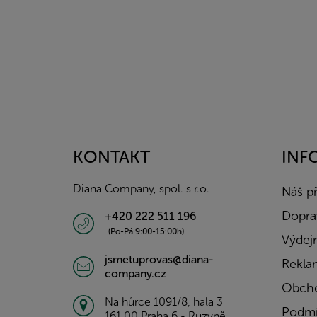
Z
á
p
a
KONTAKT
INF
t
í
Diana Company, spol. s r.o.
Náš p
Doprav
+420 222 511 196
(Po-Pá 9:00-15:00h)
Výdejn
jsmetuprovas@diana-
Rekla
company.cz
Obcho
Na hůrce 1091/8, hala 3
Podmí
161 00 Praha 6 - Ruzyně