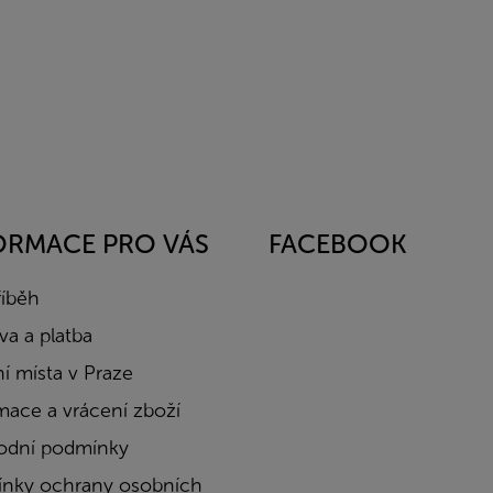
ORMACE PRO VÁS
FACEBOOK
říběh
a a platba
í místa v Praze
mace a vrácení zboží
dní podmínky
nky ochrany osobních