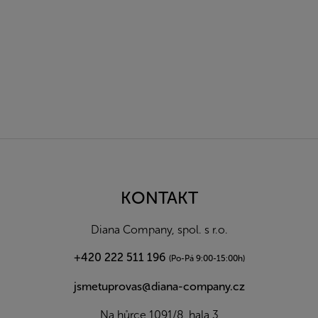
Z
á
p
a
KONTAKT
t
í
Diana Company, spol. s r.o.
+420 222 511 196
(Po-Pá 9:00-15:00h)
jsmetuprovas@diana-company.cz
Na hůrce 1091/8, hala 3