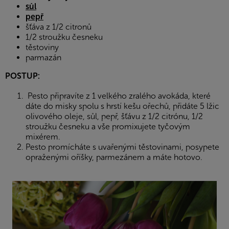
sůl
pepř
šťáva z 1/2 citronů
1/2 stroužku česneku
těstoviny
parmazán
POSTUP:
Pesto připravíte z 1 velkého zralého avokáda, které
dáte do misky spolu s hrstí kešu ořechů, přidáte 5 lžic
olivového oleje, sůl, pepř, šťávu z 1/2 citrónu, 1/2
stroužku česneku a vše promixujete tyčovým
mixérem.
Pesto promícháte s uvařenými těstovinami, posypete
opraženými oříšky, parmezánem a máte hotovo.