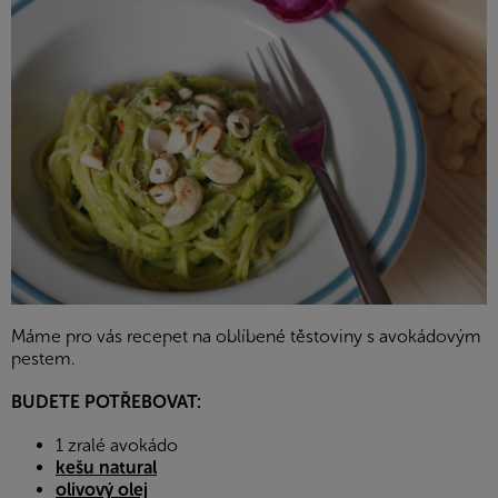
Máme pro vás recepet na
oblíbené těstoviny s avokádovým
pestem.
BUDETE POTŘEBOVAT:
1 zralé avokádo
kešu natural
olivový olej