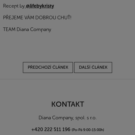
Recept by
@lifebykristy
PŘEJEME VÁM DOBROU CHUŤ!
TEAM Diana Company
PŘEDCHOZÍ ČLÁNEK
DALŠÍ ČLÁNEK
Z
á
p
a
KONTAKT
t
í
Diana Company, spol. s r.o.
+420 222 511 196
(Po-Pá 9:00-15:00h)