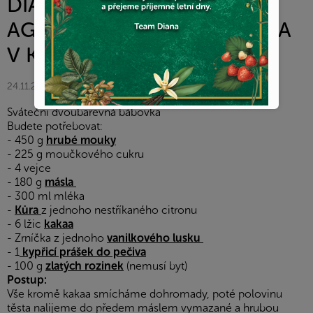
DIANA COMPANY -
AGATACHARVATOVA - DIANA
V KUCHYNI
24.11.2025
Sváteční dvoubarevná bábovka
Budete potřebovat:
- 450 g
hrubé
mouk
y
- 225 g moučkového cukru
- 4 vejce
- 180 g
másla
- 300 ml mléka
-
Kůra
z jednoho nestříkaného citronu
- 6 lžic
kakaa
- Zrníčka z jednoho
vanilkového lusku
- 1
kypřicí prášek do pečiva
- 100 g
zlatých rozinek
(nemusí byt)
Postup:
Vše kromě kakaa smícháme dohromady, poté polovinu
těsta nalijeme do předem máslem vymazané a hrubou