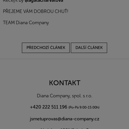
Recept by
@agatacharvatova
PŘEJEME VÁM DOBROU CHUŤ!
TEAM Diana Company
PŘEDCHOZÍ ČLÁNEK
DALŠÍ ČLÁNEK
Z
á
p
a
KONTAKT
t
í
Diana Company, spol. s r.o.
+420 222 511 196
(Po-Pá 9:00-15:00h)
jsmetuprovas@diana-company.cz