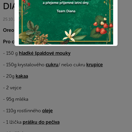
DIANA V KUCHYNI
25.10.2025
Oreo muffiny
Pro cca 10ks budete potřebovat:
- 150 g
hladké špaldové mouky
- 150g krystalového
cukru
/ nebo cukru
krupice
- 20g
kakaa
- 2 vejce
- 95g mléka
- 110g rostlinného
oleje
- 1 lžička
prášku do pečiva