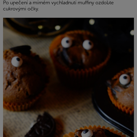
Po upečení a mírném vychladnutí muffiny ozdobte
cukrovými očky.