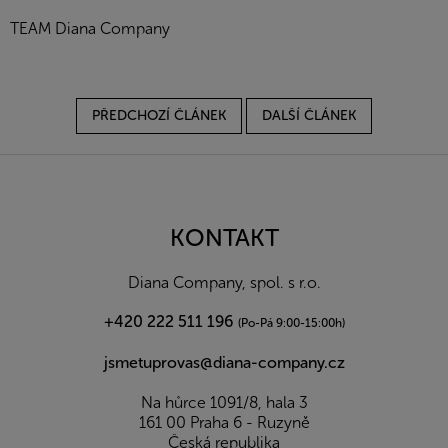
TEAM Diana Company
PŘEDCHOZÍ ČLÁNEK
DALŠÍ ČLÁNEK
Z
á
p
a
KONTAKT
t
í
Diana Company, spol. s r.o.
+420 222 511 196
(Po-Pá 9:00-15:00h)
jsmetuprovas@diana-company.cz
Na hůrce 1091/8, hala 3
161 00 Praha 6 - Ruzyně
Česká republika