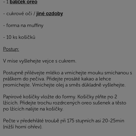
- 1
balíček
oreo
- cukrové oči /
jiné ozdoby
- forma na muffiny
- 10 ks košíčků
Postup:
V míse vyšlehejte vejce s cukrem.
Postupně přilévejte mléko a vmíchejte mouku smíchanou s
práškem do pečiva. Přidejte prosáté kakao a lehce
promíchejte. Vmíchejte olej a směs důkladně vyšlehejte.
Papírové košíčky vložte do formy. Košíčky plňte po 2
lžících. Přidejte trochu rozdrcených oreo sušenek a těsto
po lžících nalijte na košíčky.
Pečte v předehřáté troubě při 175 stupních asi 20-25min
(nižší horní ohřev).