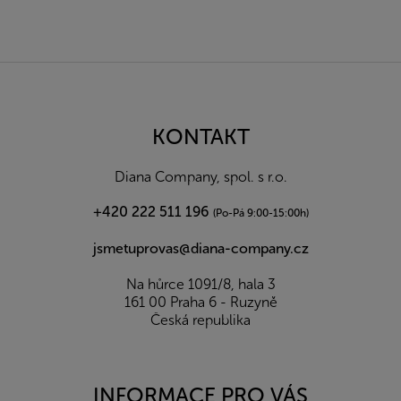
Z
á
p
a
KONTAKT
t
í
Diana Company, spol. s r.o.
+420 222 511 196
(Po-Pá 9:00-15:00h)
jsmetuprovas@diana-company.cz
Na hůrce 1091/8, hala 3
161 00 Praha 6 - Ruzyně
Česká republika
INFORMACE PRO VÁS