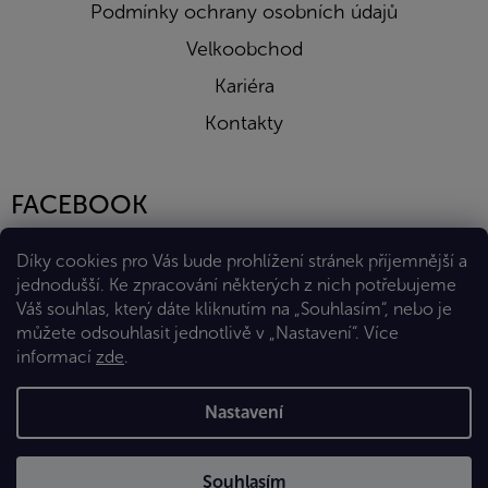
Podmínky ochrany osobních údajů
Velkoobchod
Kariéra
Kontakty
FACEBOOK
Díky cookies pro Vás bude prohlížení stránek příjemnější a
jednodušší. Ke zpracování některých z nich potřebujeme
Váš souhlas, který dáte kliknutím na „Souhlasím“, nebo je
můžete odsouhlasit jednotlivě v „Nastavení“.
Více
informací
zde
.
Vytvořil Shoptet Premium
Nastavení
Copyright 2026
Eshop Diana Company, spol. s r.o.
. Všechna
Souhlasím
práva vyhrazena.