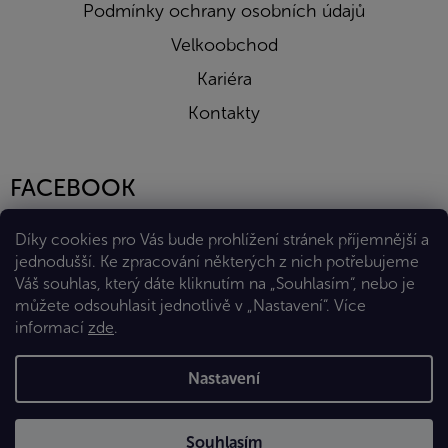
Podmínky ochrany osobních údajů
Velkoobchod
Kariéra
Kontakty
FACEBOOK
Díky cookies pro Vás bude prohlížení stránek příjemnější a
jednodušší. Ke zpracování některých z nich potřebujeme
Váš souhlas, který dáte kliknutím na „Souhlasím“, nebo je
můžete odsouhlasit jednotlivě v „Nastavení“.
Více
informací
zde
.
Vytvořil Shoptet Premium
Nastavení
Copyright 2026
Eshop Diana Company, spol. s r.o.
. Všechna
Souhlasím
práva vyhrazena.