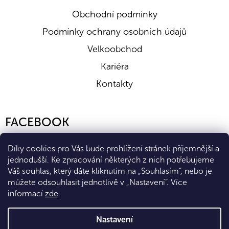
Obchodní podmínky
Podmínky ochrany osobních údajů
Velkoobchod
Kariéra
Kontakty
FACEBOOK
Díky cookies pro Vás bude prohlížení stránek příjemnější a
jednodušší. Ke zpracování některých z nich potřebujeme
Váš souhlas, který dáte kliknutím na „Souhlasím“, nebo je
můžete odsouhlasit jednotlivě v „Nastavení“.
Více
informací
zde
.
Vytvořil Shoptet Premium
Nastavení