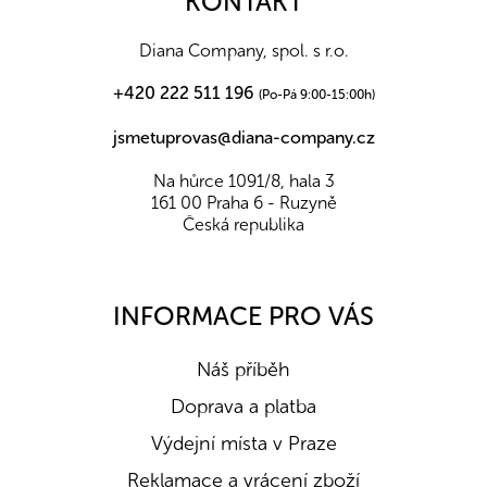
KONTAKT
t
í
Diana Company, spol. s r.o.
+420 222 511 196
(Po-Pá 9:00-15:00h)
jsmetuprovas@diana-company.cz
Na hůrce 1091/8, hala 3
161 00 Praha 6 - Ruzyně
Česká republika
INFORMACE PRO VÁS
Náš příběh
Doprava a platba
Výdejní místa v Praze
Reklamace a vrácení zboží