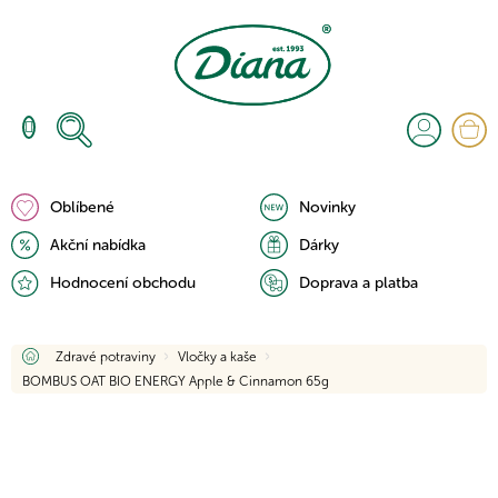
Přejít
na
obsah
N
K
Oblíbené
Novinky
Akční nabídka
Dárky
Hodnocení obchodu
Doprava a platba
Domů
Zdravé potraviny
Vločky a kaše
BOMBUS OAT BIO ENERGY Apple & Cinnamon 65g