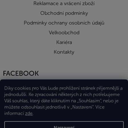
Reklamace a vrácení zboží
Obchodní podmínky
Podmínky ochrany osobních údajů
Velkoobchod
Kariéra
Kontakty
FACEBOOK
Díky cookies pro Vás bude prohlížení stránek příjemnější a
jednodušší. Ke zpracování některých z nich potřebujeme
Váš souhlas, který dáte kliknutím na „Souhlasím“, nebo je
můžete odsouhlasit jednotlivě v „Nastavení“.
Více
informací
zde
.
Vytvořil Shoptet Premium
Nastavení