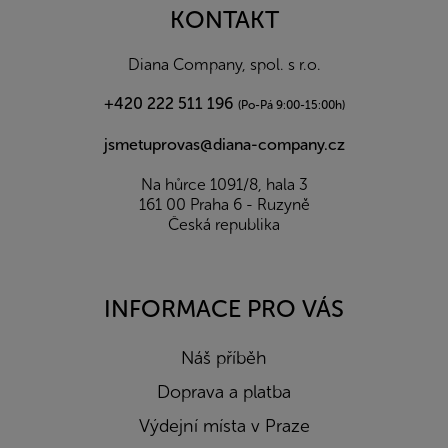
a
KONTAKT
t
í
Diana Company, spol. s r.o.
+420 222 511 196
(Po-Pá 9:00-15:00h)
jsmetuprovas@diana-company.cz
Na hůrce 1091/8, hala 3
161 00 Praha 6 - Ruzyně
Česká republika
INFORMACE PRO VÁS
Náš příběh
Doprava a platba
Výdejní místa v Praze