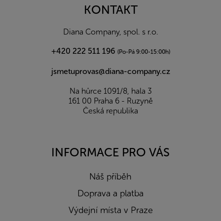
a
KONTAKT
t
í
Diana Company, spol. s r.o.
+420 222 511 196
(Po-Pá 9:00-15:00h)
jsmetuprovas@diana-company.cz
Na hůrce 1091/8, hala 3
161 00 Praha 6 - Ruzyně
Česká republika
INFORMACE PRO VÁS
Náš příběh
Doprava a platba
Výdejní místa v Praze