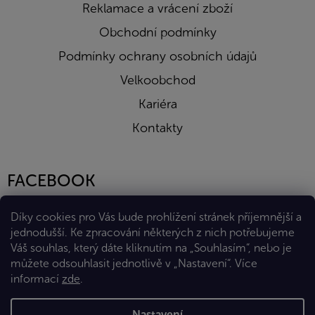
Reklamace a vrácení zboží
Obchodní podmínky
Podmínky ochrany osobních údajů
Velkoobchod
Kariéra
Kontakty
FACEBOOK
Díky cookies pro Vás bude prohlížení stránek příjemnější a
jednodušší. Ke zpracování některých z nich potřebujeme
Váš souhlas, který dáte kliknutím na „Souhlasím“, nebo je
můžete odsouhlasit jednotlivě v „Nastavení“.
Více
informací
zde
.
Vytvořil Shoptet Premium
Nastavení