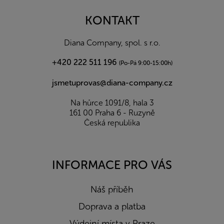
p
a
KONTAKT
t
í
Diana Company, spol. s r.o.
+420 222 511 196
(Po-Pá 9:00-15:00h)
jsmetuprovas@diana-company.cz
Na hůrce 1091/8, hala 3
161 00 Praha 6 - Ruzyně
Česká republika
INFORMACE PRO VÁS
Náš příběh
Doprava a platba
Výdejní místa v Praze