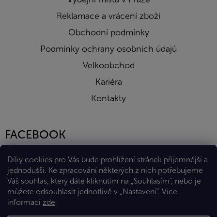
Reklamace a vrácení zboží
Obchodní podmínky
Podmínky ochrany osobních údajů
Velkoobchod
Kariéra
Kontakty
FACEBOOK
Díky cookies pro Vás bude prohlížení stránek příjemnější a
jednodušší. Ke zpracování některých z nich potřebujeme
Váš souhlas, který dáte kliknutím na „Souhlasím“, nebo je
můžete odsouhlasit jednotlivě v „Nastavení“.
Více
informací
zde
.