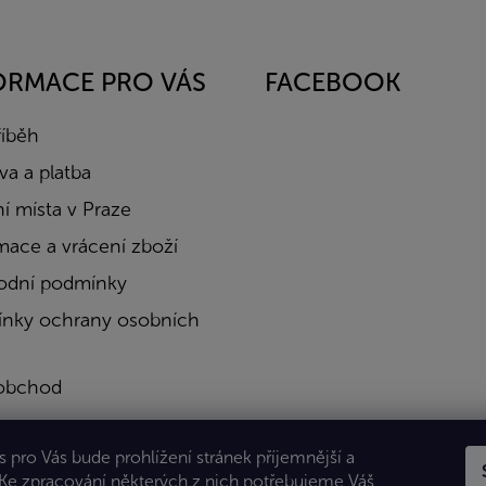
ORMACE PRO VÁS
FACEBOOK
říběh
a a platba
í místa v Praze
mace a vrácení zboží
dní podmínky
nky ochrany osobních
obchod
a
 pro Vás bude prohlížení stránek příjemnější a
kty
 Ke zpracování některých z nich potřebujeme Váš