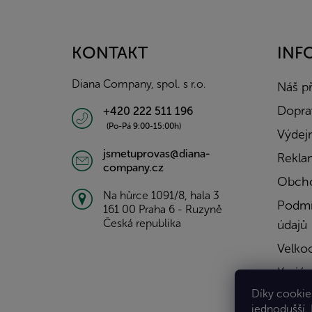
á
p
a
KONTAKT
INF
t
í
Diana Company, spol. s r.o.
Náš p
Doprav
+420 222 511 196
(Po-Pá 9:00-15:00h)
Výdejn
jsmetuprovas@diana-
Rekla
company.cz
Obcho
Na hůrce 1091/8, hala 3
Podmí
161 00 Praha 6 - Ruzyně
Česká republika
údajů
Velko
Kariér
Díky cookies
Konta
jednodušší.