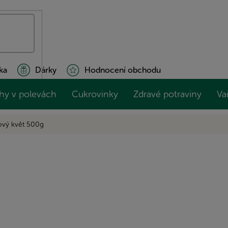
ka
Dárky
Hodnocení obchodu
hy v polevách
Cukrovinky
Zdravé potraviny
Va
kový květ 500g