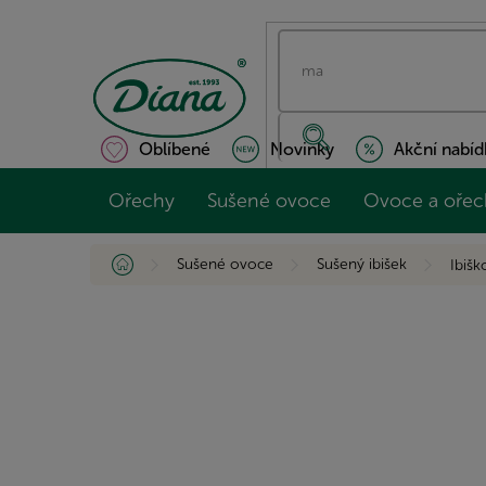
Přejít
na
obsah
Oblíbené
Novinky
Akční nabíd
Ořechy
Sušené ovoce
Ovoce a ořec
Domů
Sušené ovoce
Sušený ibišek
Ibiš