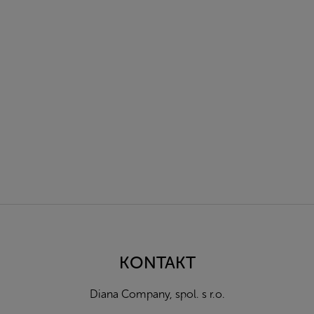
Z
á
p
a
KONTAKT
t
í
Diana Company, spol. s r.o.