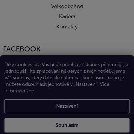
Velkoobchod
Kariéra
Kontakty
FACEBOOK
Díky cookies pro Vás bude prohlížení stránek příjemnější a
jednodušší. Ke zpracování některých z nich potřebujeme
Váš souhlas, který dáte kliknutím na „Souhlasím“, nebo je
můžete odsouhlasit jednotlivě v „Nastavení“.
Více
informací
zde
.
Vytvořil Shoptet Premium
Nastavení
Copyright 2026
Eshop Diana Company, spol. s r.o.
. Všechna
Souhlasím
práva vyhrazena.