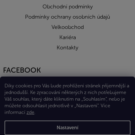
Obchodní podmínky
Podmínky ochrany osobních údajů
Velkoobchod
Kariéra
Kontakty
FACEBOOK
Díky cookies pro Vás bude prohlížení stránek příjemnější a
jednodušší. Ke zpracování některých z nich potřebujeme
Váš souhlas, který dáte kliknutím na „Souhlasím“, nebo je
můžete odsouhlasit jednotlivě v „Nastavení“.
Více
informací
zde
.
Vytvořil Shoptet Premium
Nastavení