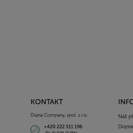
Z
á
p
a
KONTAKT
INF
t
í
Diana Company, spol. s r.o.
Náš p
Doprav
+420 222 511 196
(Po-Pá 9:00-15:00h)