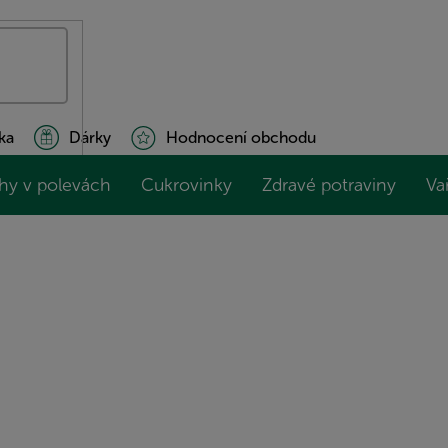
ka
Dárky
Hodnocení obchodu
hy v polevách
Cukrovinky
Zdravé potraviny
Va