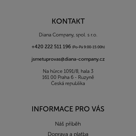
á
p
a
KONTAKT
t
í
Diana Company, spol. s r.o.
+420 222 511 196
(Po-Pá 9:00-15:00h)
jsmetuprovas@diana-company.cz
Na hůrce 1091/8, hala 3
161 00 Praha 6 - Ruzyně
Česká republika
INFORMACE PRO VÁS
Náš příběh
Doprava a platba