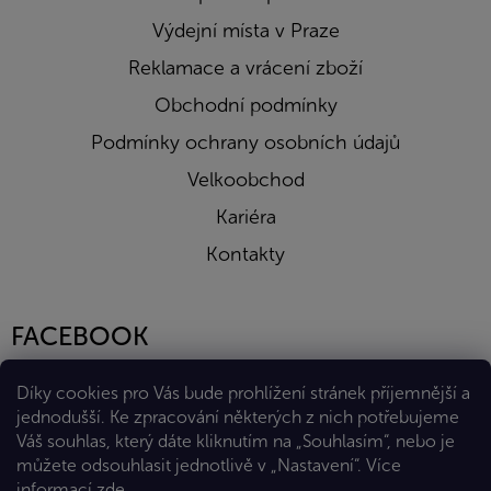
Výdejní místa v Praze
Reklamace a vrácení zboží
Obchodní podmínky
Podmínky ochrany osobních údajů
Velkoobchod
Kariéra
Kontakty
FACEBOOK
Díky cookies pro Vás bude prohlížení stránek příjemnější a
jednodušší. Ke zpracování některých z nich potřebujeme
Váš souhlas, který dáte kliknutím na „Souhlasím“, nebo je
můžete odsouhlasit jednotlivě v „Nastavení“.
Více
informací
zde
.