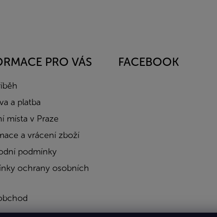
ORMACE PRO VÁS
FACEBOOK
říběh
a a platba
í místa v Praze
mace a vrácení zboží
dní podmínky
nky ochrany osobních
obchod
a