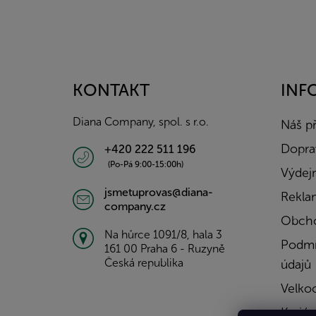
Z
á
p
a
KONTAKT
INF
t
í
Diana Company, spol. s r.o.
Náš p
Doprav
+420 222 511 196
(Po-Pá 9:00-15:00h)
Výdejn
jsmetuprovas@diana-
Rekla
company.cz
Obcho
Na hůrce 1091/8, hala 3
Podmí
161 00 Praha 6 - Ruzyně
Česká republika
údajů
Velko
Kariér