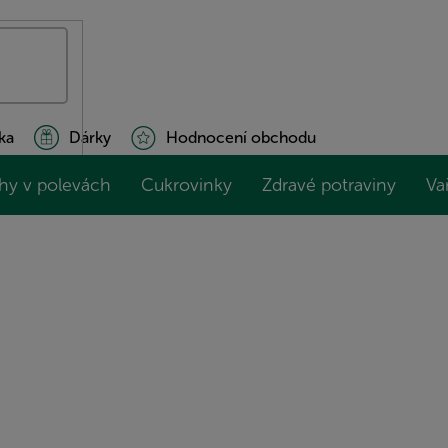
ka
Dárky
Hodnocení obchodu
hy v polevách
Cukrovinky
Zdravé potraviny
Va