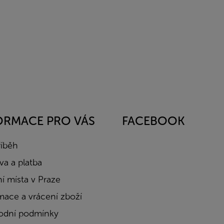
ORMACE PRO VÁS
FACEBOOK
říběh
a a platba
í místa v Praze
mace a vrácení zboží
dní podmínky