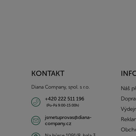
Z
á
p
a
KONTAKT
INF
t
í
Diana Company, spol. s r.o.
Náš p
Doprav
+420 222 511 196
(Po-Pá 9:00-15:00h)
Výdejn
jsmetuprovas@diana-
Rekla
company.cz
Obcho
Na hůrce 1091/8, hala 3