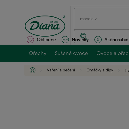
Přejít
na
obsah
Oblíbené
Novinky
Akční nabíd
Ořechy
Sušené ovoce
Ovoce a ořec
Domů
Vaření a pečení
Omáčky a dipy
He