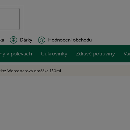
ka
Dárky
Hodnocení obchodu
hy v polevách
Cukrovinky
Zdravé potraviny
Va
inz Worcesterová omáčka 150ml